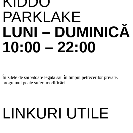
KIDDO
PARKLAKE
LUNI – DUMINICĂ
10:00 – 22:00
În zilele de sărbătoare legală sau în timpul petrecerilor private,
programul poate suferi modificări.
LINKURI UTILE