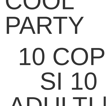
COOL
PARTY
10 COP
SI 10
ADULTI |