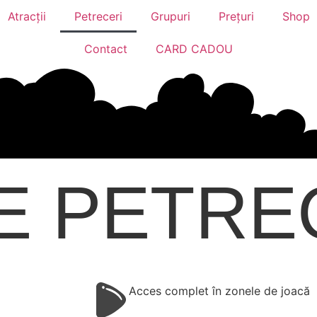
Atracții
Petreceri
Grupuri
Prețuri
Shop
Contact
CARD CADOU
E
PETRE
Acces complet în zonele de joacă