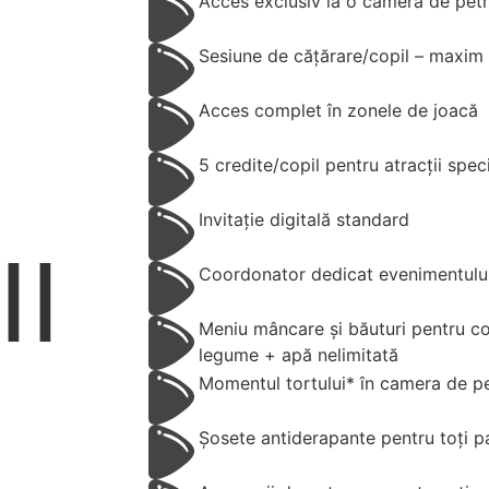
Acces exclusiv la o cameră de pet
Sesiune de cățărare/copil – maxim 
Acces complet în zonele de joacă
5 credite/copil pentru atracții spec
Invitație digitală standard
II
Coordonator dedicat evenimentulu
Meniu mâncare și băuturi pentru copi
legume + apă nelimitată
Momentul tortului* în camera de p
Șosete antiderapante pentru toți pa