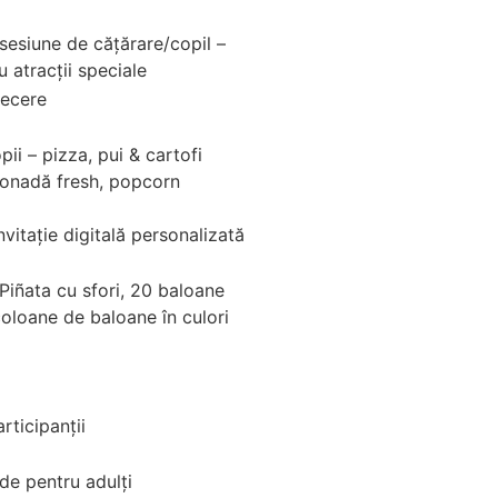
sesiune de cățărare/copil –
 atracții speciale
recere
ii – pizza, pui & cartofi
imonadă fresh, popcorn
vitație digitală personalizată
Piñata cu sfori, 20 baloane
 coloane de baloane în culori
rticipanții
lde pentru adulți