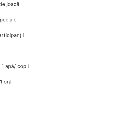
 de joacă
speciale
rticipanții
 1 apă/ copil
1 oră