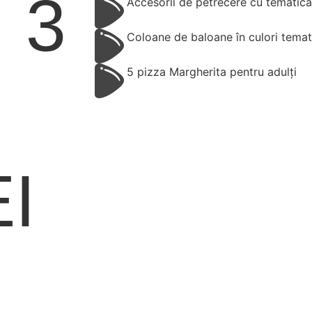
 3
Accesorii de petrecere cu tematica f
Coloane de baloane în culori temat
5 pizza Margherita pentru adulți
I