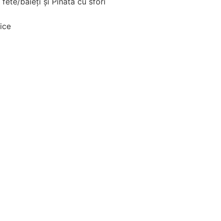
ete/baieți și Piñata cu sfori
ice