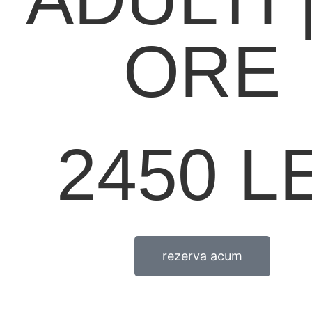
ORE
2450 LE
rezerva acum