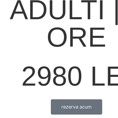
ADULTI |
ORE
2980 LE
rezerva acum