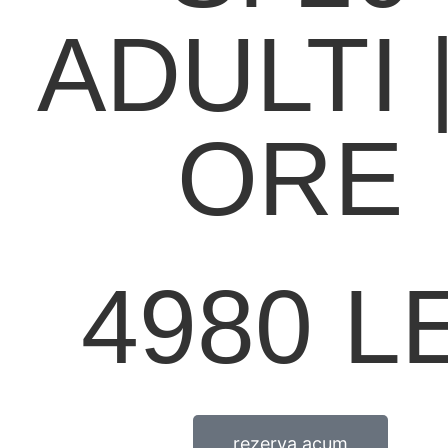
ADULTI |
ORE
4980 LE
rezerva acum