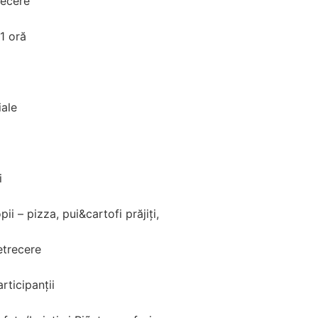
recere
1 oră
iale
i
i – pizza, pui&cartofi prăjiți,
etrecere
rticipanții