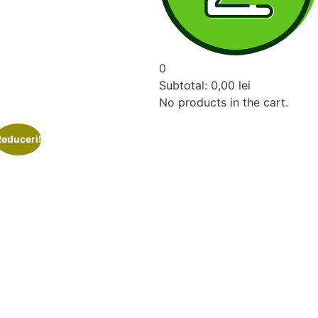
0
Subtotal:
0,00
lei
No products in the cart.
Reduceri!