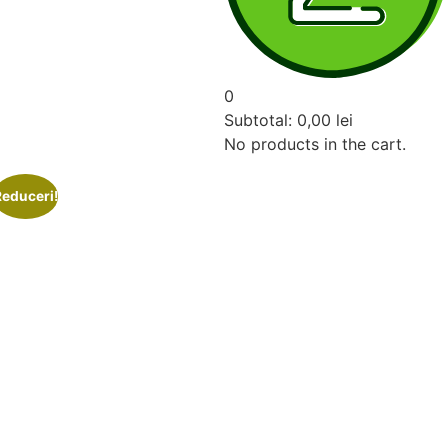
0
Subtotal:
0,00
lei
No products in the cart.
Reduceri!