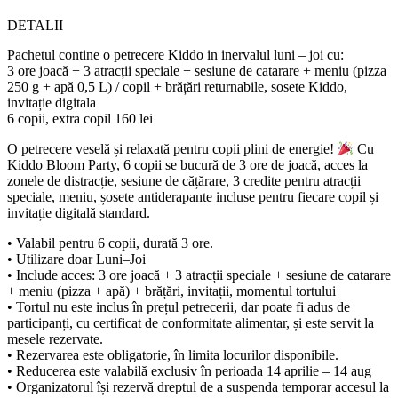
DETALII
Pachetul contine o petrecere Kiddo in inervalul luni – joi cu:
3 ore joacă + 3 atracții speciale + sesiune de catarare + meniu (pizza
250 g + apă 0,5 L) / copil + brățări returnabile, sosete Kiddo,
invitație digitala
6 copii, extra copil 160 lei
O petrecere veselă și relaxată pentru copii plini de energie!
Cu
Kiddo Bloom Party, 6 copii se bucură de 3 ore de joacă, acces la
zonele de distracție, sesiune de cățărare, 3 credite pentru atracții
speciale, meniu, șosete antiderapante incluse pentru fiecare copil și
invitație digitală standard.
• Valabil pentru 6 copii, durată 3 ore.
• Utilizare doar Luni–Joi
• Include acces: 3 ore joacă + 3 atracții speciale + sesiune de catarare
+ meniu (pizza + apă) + brățări, invitații, momentul tortului
• Tortul nu este inclus în prețul petrecerii, dar poate fi adus de
participanți, cu certificat de conformitate alimentar, și este servit la
mesele rezervate.
• Rezervarea este obligatorie, în limita locurilor disponibile.
• Reducerea este valabilă exclusiv în perioada 14 aprilie – 14 aug
• Organizatorul își rezervă dreptul de a suspenda temporar accesul la