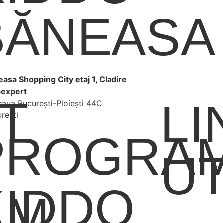
BĂNEASA
asa Shopping City etaj 1, Cladire
expert
T
LI
aua București-Ploiești 44C
rești
PROGRA
UT
KIDDO
AM