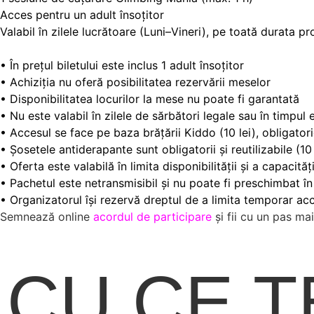
Acces pentru un adult însoțitor
Valabil în zilele lucrătoare (Luni–Vineri), pe toată durata p
• În prețul biletului este inclus 1 adult însoțitor
• Achiziția nu oferă posibilitatea rezervării meselor
• Disponibilitatea locurilor la mese nu poate fi garantată
• Nu este valabil în zilele de sărbători legale sau în timpul
• Accesul se face pe baza brățării Kiddo (10 lei), obligatorie
• Șosetele antiderapante sunt obligatorii și reutilizabile (10 
• Oferta este valabilă în limita disponibilității și a capacități
• Pachetul este netransmisibil și nu poate fi preschimbat în
• Organizatorul își rezervă dreptul de a limita temporar ac
Semnează online
acordul de participare
și fii cu un pas m
CU CE T