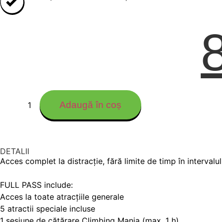
Adaugă în coș
DETALII
Acces complet la distracție, fără limite de timp în intervalu
FULL PASS include:
Acces la toate atracțiile generale
5 atractii speciale incluse
1 sesiune de cățărare Climbing Mania (max. 1 h)