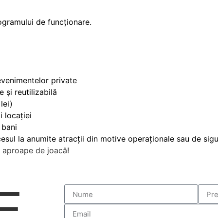
rogramului de funcționare.
 evenimentelor private
 și reutilizabilă
lei)
i locației
 bani
cesul la anumite atracții din motive operaționale sau de sig
ai aproape de joacă!
E