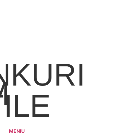
NKURI
M
ILE
MENIU