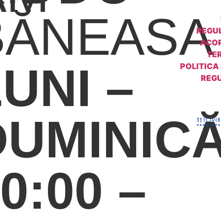
BĂNEASA
REGU
ACOR
TER
UNI –
POLITICA
REG
DUMINIC
0:00 –