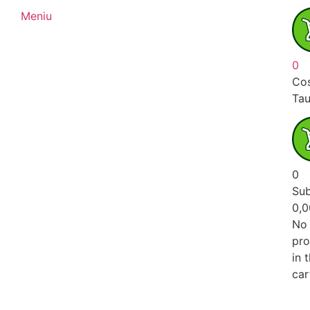
Meniu
0
Cos
Ta
0
Sub
0,
No
pro
in 
car