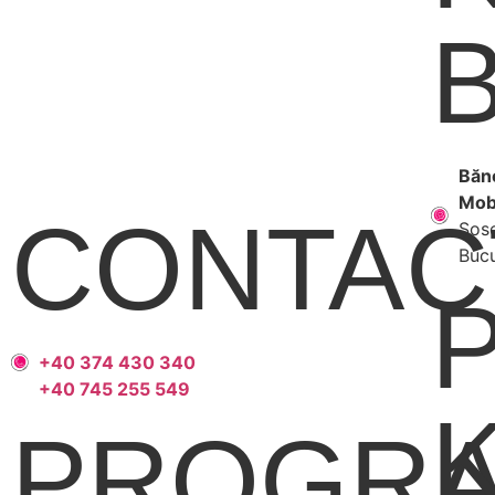
Băne
Mob
CONTAC
Șose
Bucu
+40 374 430 340
+40 745 255 549
PROGR