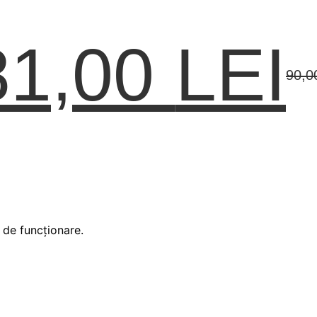
81,00
LEI
90,
l de funcționare.