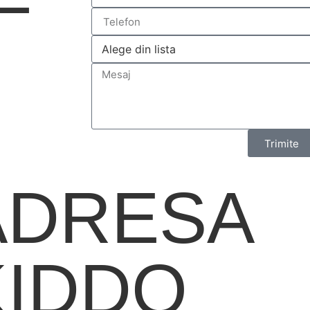
Trimite
ADRESA
KIDDO