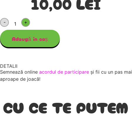
10,00
LEI
-
+
Adaugă în coș
DETALII
Semnează online
acordul de participare
și fii cu un pas mai
aproape de joacă!
CU CE TE PUTEM
AJUTA?