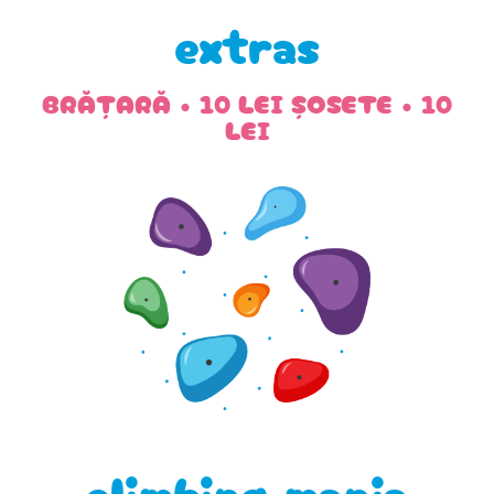
extras
BRĂȚARĂ • 10 LEI ȘOSETE • 10
LEI
climbing mania