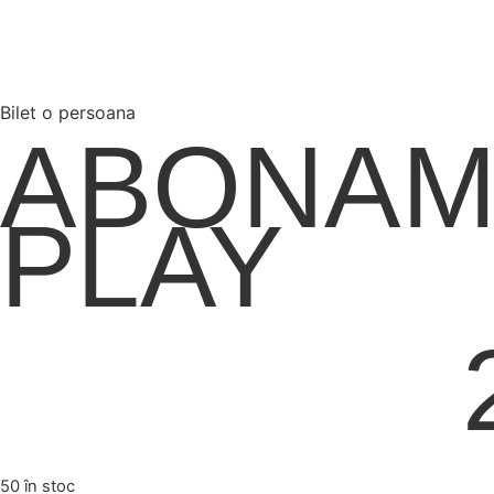
Bilet o persoana
ABONAM
PLAY
50 în stoc