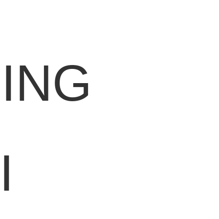
ING
I