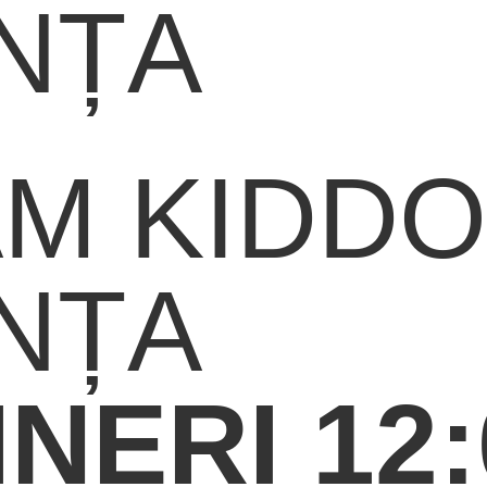
NȚA
M KIDD
NȚA
INERI 12: