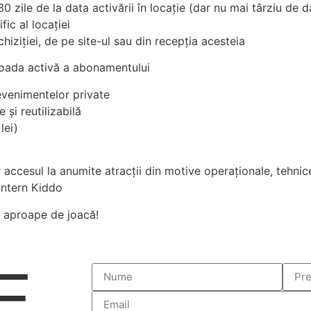
 30 zile de la data activării în locație (dar nu mai târziu de d
ic al locației
hiziției, de pe site-ul sau din recepția acesteia
erioada activă a abonamentului
 evenimentelor private
 și reutilizabilă
lei)
accesul la anumite atracții din motive operaționale, tehnic
intern Kiddo
ai aproape de joacă!
E