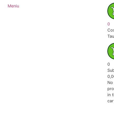
Meniu
0
Cos
Ta
0
Sub
0,
No
pro
in 
car