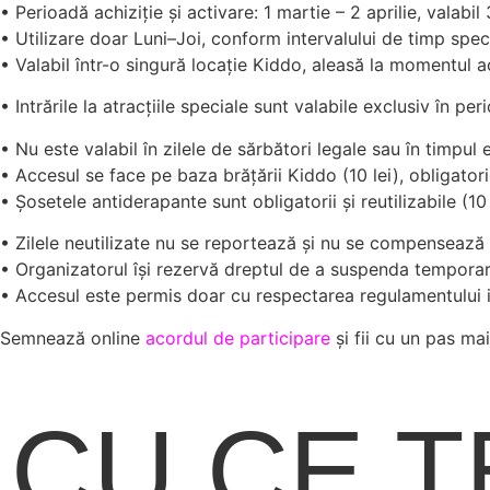
• Perioadă achiziție și activare: 1 martie – 2 aprilie, valabil
• Utilizare doar Luni–Joi, conform intervalului de timp specif
• Valabil într-o singură locație Kiddo, aleasă la momentul ac
• Intrările la atracțiile speciale sunt valabile exclusiv în p
• Nu este valabil în zilele de sărbători legale sau în timpul
• Accesul se face pe baza brățării Kiddo (10 lei), obligatorie
• Șosetele antiderapante sunt obligatorii și reutilizabile (10 
• Zilele neutilizate nu se reportează și nu se compensează
• Organizatorul își rezervă dreptul de a suspenda temporar 
• Accesul este permis doar cu respectarea regulamentului 
Semnează online
acordul de participare
și fii cu un pas m
CU CE T