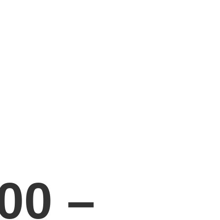
O
00 –