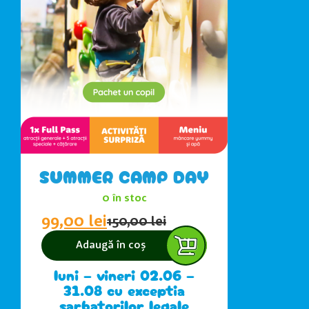
SUMMER CAMP DAY
0 în stoc
99,00
lei
150,00
lei
Adaugă în coș
luni – vineri 02.06 –
31.08 cu exceptia
sarbatorilor legale