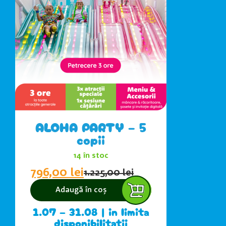
ALOHA PARTY – 5
copii
14 în stoc
796,00
lei
1.225,00
lei
Adaugă în coș
1.07 – 31.08 | in limita
disponibilitatii