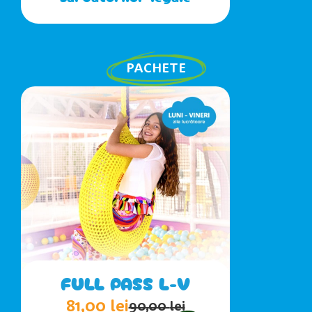
PACHETE
FULL PASS L-V
81,00
lei
90,00
lei