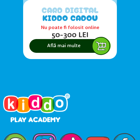
CARD DIGITAL
KIDDO CADOU
Nu poate fi folosit online
50-300 LEI
Află mai multe