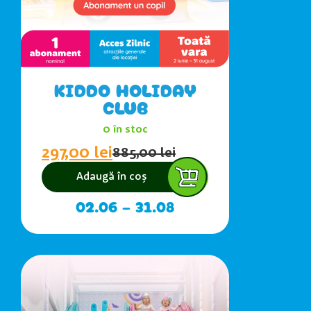
KIDDO HOLIDAY
CLUB
0 în stoc
297,00
lei
885,00
lei
Adaugă în coș
02.06 – 31.08