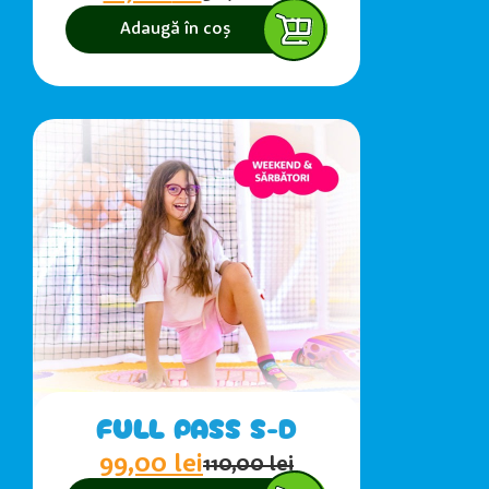
Adaugă în coș
FULL PASS S-D
99,00
lei
110,00
lei