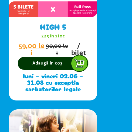
HIGH 5
225 în stoc
59,00
le
/
90,00
le
i
bilet
i
Adaugă în coș
luni – vineri 02.06 –
31.08 cu exceptia
sarbatorilor legale