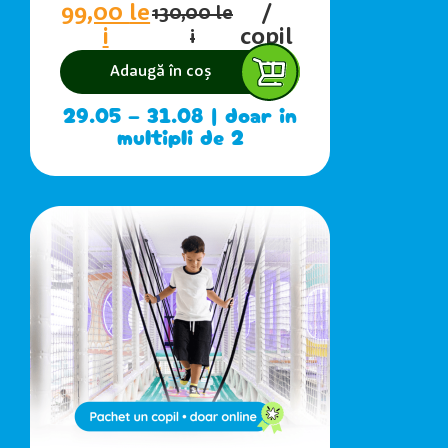
99,00
le
/
130,00
le
i
copil
i
Adaugă în coș
29.05 – 31.08 | doar in
multipli de 2